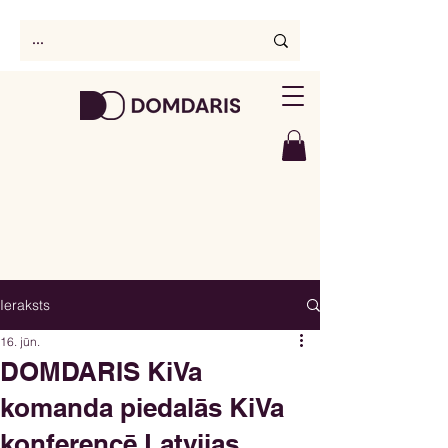
Ieraksts
16. jūn.
DOMDARIS KiVa
komanda piedalās KiVa
konferencē Latvijas