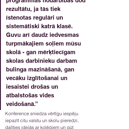
programmas nodarbības dod 
rezultātu, ja tās tiek 
īstenotas regulāri un 
sistemātiski katrā klasē. 
Guvu arī daudz iedvesmas 
turpmākajiem soļiem mūsu 
skolā - gan mērķtiecīgam 
skolas darbinieku darbam 
bulinga mazināšanā, gan 
vecāku izglītošanai un 
iesaistei drošas un 
atbalstošas vides 
veidošanā.”
Konference sniedza vērtīgu iespēju 
iepazīt citu valstu un skolu pieredzi, 
dalīties idejās ar kolēģiem un gūt 