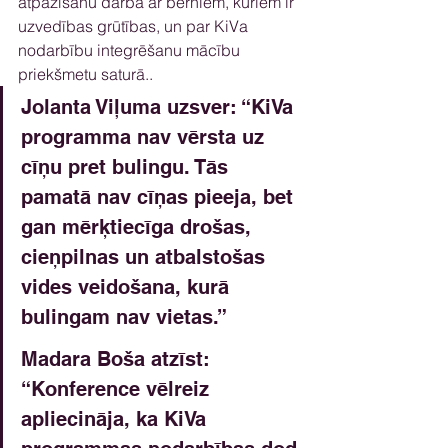
atpazīšanu darbā ar bērniem, kuriem ir 
uzvedības grūtības, un par KiVa 
nodarbību integrēšanu mācību 
priekšmetu saturā..
Jolanta Viļuma uzsver: “KiVa 
programma nav vērsta uz 
cīņu pret bulingu. Tās 
pamatā nav cīņas pieeja, bet 
gan mērķtiecīga drošas, 
cieņpilnas un atbalstošas 
vides veidošana, kurā 
bulingam nav vietas.”
Madara Boša atzīst: 
“Konference vēlreiz 
apliecināja, ka KiVa 