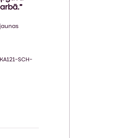
arbā.”
jaunas 
1-KA121-SCH-