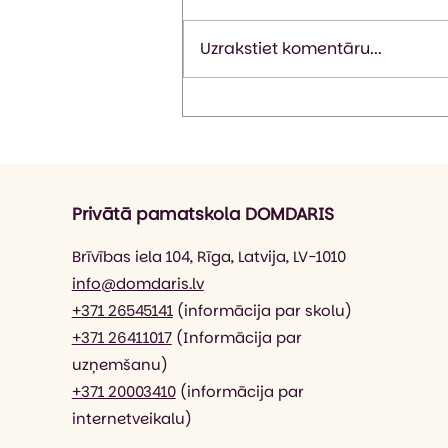
Uzrakstiet komentāru...
Erasmus+ kursi Islandē:
Praktiski rīki labbūtības,
apzinātības, mentālās
veselības un emocionālās
noturības veicināšanai
Privātā pamatskola DOMDARIS
izglītībā
Brīvības iela 104, Rīga, Latvija, LV-1010
info@domdaris.lv
+371 26545141
(informācija par skolu)
+371 26411017
(Informācija par
uzņemšanu)
+371 20003410
(informācija par
internetveikalu)