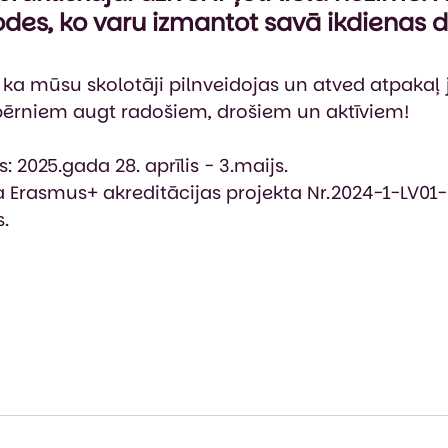
des, ko varu izmantot savā ikdienas d
 ka mūsu skolotāji pilnveidojas un atved atpakaļ 
z bērniem augt radošiem, drošiem un aktīviem!
: 2025.gada 28. aprīlis - 3.maijs.
ta Erasmus+ akreditācijas projekta Nr.2024-1-LV0
.