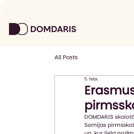
All Posts
5. febr.
Erasmus+
pirmssko
DOMDARIS skolotāj
Somijas pirmsskola
un, kur liela nozī