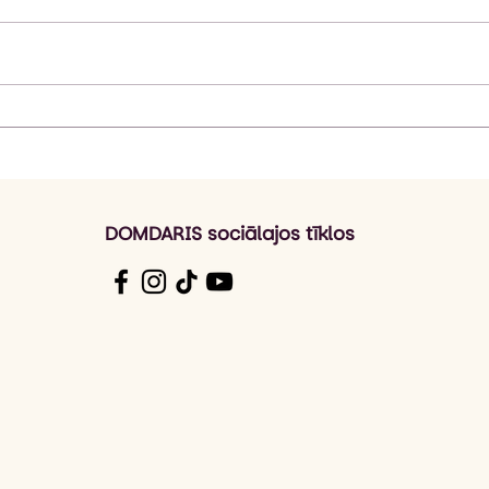
Erasmus+ darba ēnošana
Era
Polijā: Jaunas prakses un
Port
idejas sadarbībā ar
un i
izglītības speciālistiem
ar i
DOMDARIS sociālajos tīklos