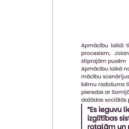
Apmācību laikā ti
procesiem, Jolan
stiprajām pusēm  
Apmācību laikā nor
mācību scenārijus
bērnu radošums tie
pieredze ar Somij
dažādas sociālās 
“Es ieguvu l
izglītības s
rotaļām un p