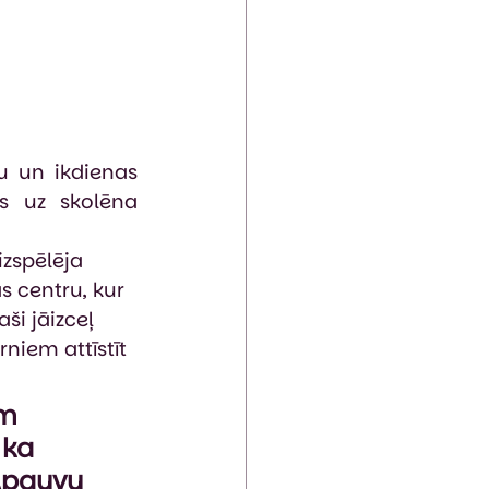
u un ikdienas 
s uz skolēna 
zspēlēja 
 centru, kur 
ši jāizceļ 
rniem attīstīt 
m 
 ka 
 Apguvu 