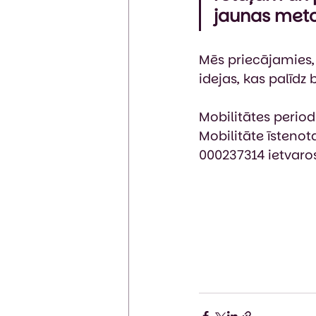
jaunas meto
Mēs priecājamies,
idejas, kas palīd
Mobilitātes periods
Mobilitāte īsteno
000237314 ietvaros