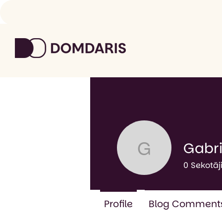
Gabri
Gabriela 
0
Sekotāj
Profile
Blog Comment