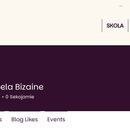
SKOLA
ela Bizaine
Bizaine
i
0
Sekojamie
s
Blog Likes
Events