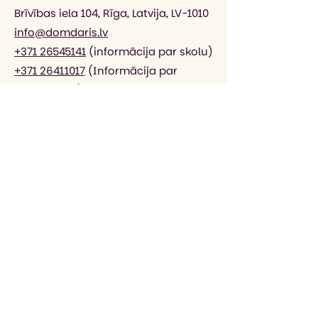
Brīvības iela 104, Rīga, Latvija, LV-1010
info@domdaris.lv
+371 26545141
(informācija par skolu)
+371 26411017
(Informācija par
uzņemšanu)
+371 20003410
(informācija par
internetveikalu)
DOMDARIS sociālajos tīklos
Veikals DOMDARIS
Privātuma politika