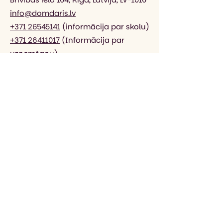
info@domdaris.lv
+371 26545141
(informācija par skolu)
+371 26411017
(Informācija par
uzņemšanu)
+371 20003410
(informācija par
internetveikalu)
DOMDARIS sociālajos tīklos
Veikals DOMDARIS
Privātuma politika