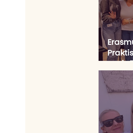
Erasmu
Praktis
apzinā
veselī
emoci
veicin