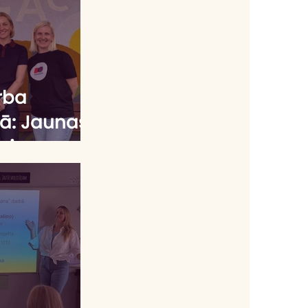
rba
jā: Jaunas
ejas
izglītības