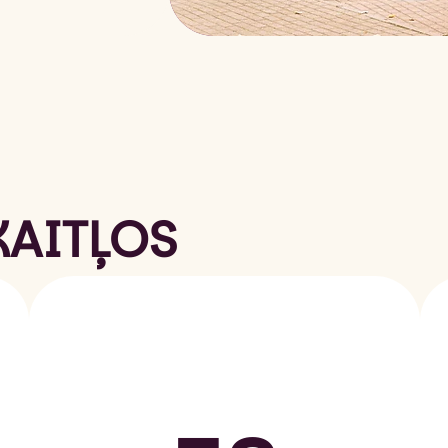
KAITĻOS