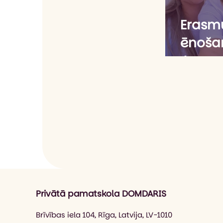
Erasm
ēnošan
Jauna
idejas
izglīt
Privātā pamatskola DOMDARIS
Brīvības iela 104, Rīga, Latvija, LV-1010