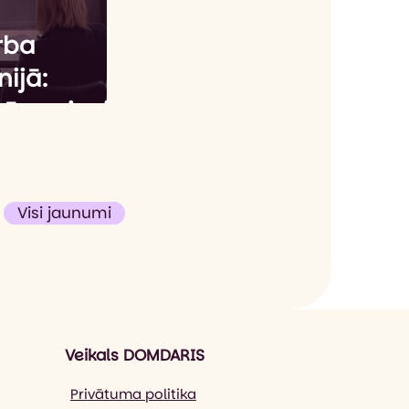
rba
ijā:
nāra pieeja
ska
lītībā
Visi jaunumi
Veikals DOMDARIS
Privātuma politika