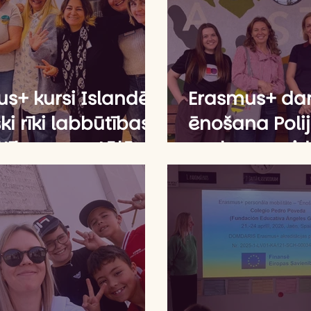
s+ kursi Islandē:
Erasmus+ da
ki rīki labbūtības,
ēnošana Poli
tības, mentālās
prakses un id
bas un
sadarbībā ar 
onālās noturības
speciālistiem
āšanai izglītībā