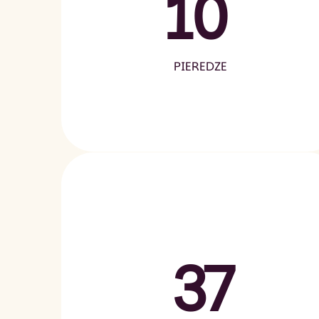
10
PIEREDZE
37