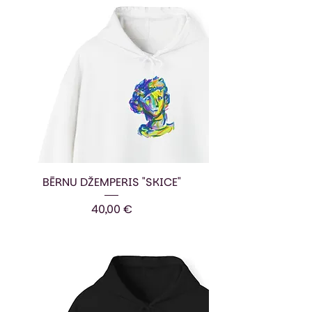
BĒRNU DŽEMPERIS "SKICE"
Cena
40,00 €