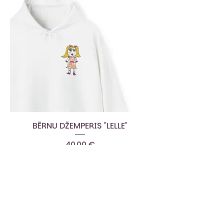
BĒRNU DŽEMPERIS "LELLE"
Cena
40,00 €