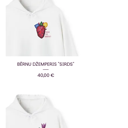
BĒRNU DŽEMPERIS "SIRDS"
Cena
40,00 €