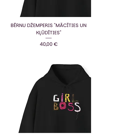
BĒRNU DŽEMPERIS "MĀCĪTIES UN
KĻŪDĪTIES"
Cena
40,00 €