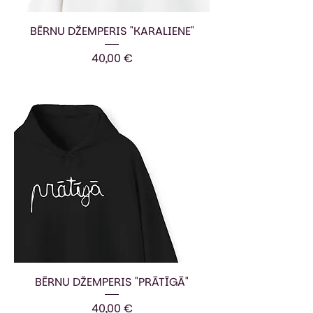
BĒRNU DŽEMPERIS "KARALIENE"
Cena
40,00 €
BĒRNU DŽEMPERIS "PRĀTĪGĀ"
Cena
40,00 €