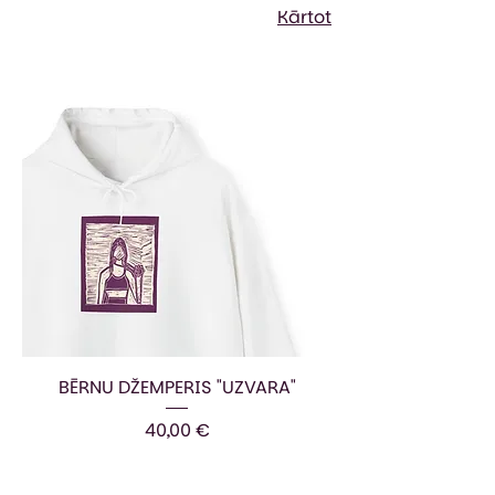
Kārtot
BĒRNU DŽEMPERIS "UZVARA"
Cena
40,00 €