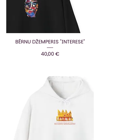
BĒRNU DŽEMPERIS "INTERESE"
Cena
40,00 €