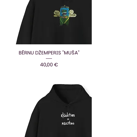
BĒRNU DŽEMPERIS "MUŠA"
Cena
40,00 €