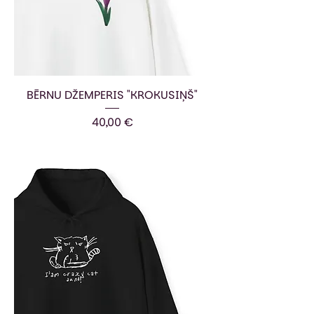
BĒRNU DŽEMPERIS "KROKUSIŅŠ"
Cena
40,00 €