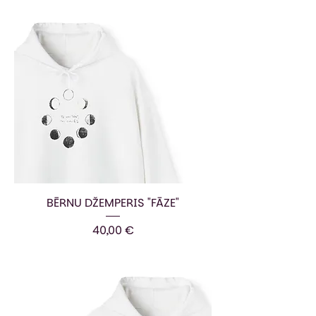
BĒRNU DŽEMPERIS "FĀZE"
Cena
40,00 €