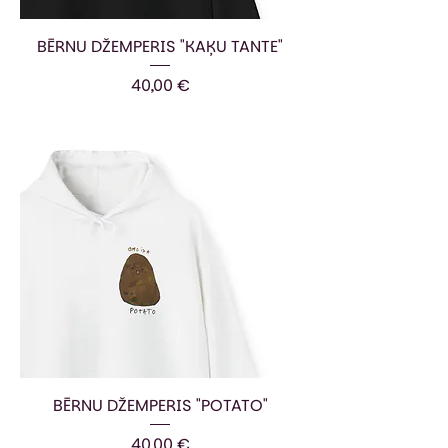
BĒRNU DŽEMPERIS "KAĶU TANTE"
Cena
40,00 €
BĒRNU DŽEMPERIS "POTATO"
Cena
40,00 €