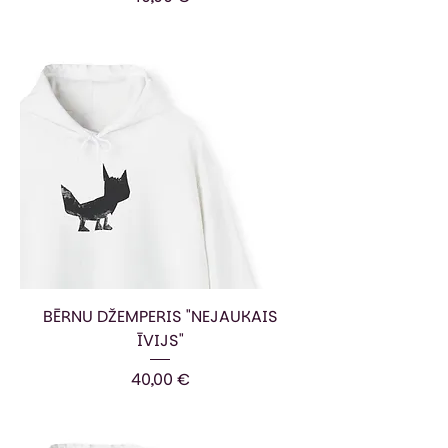
BĒRNU DŽEMPERIS "NEJAUKAIS
ĪVIJS"
Cena
40,00 €