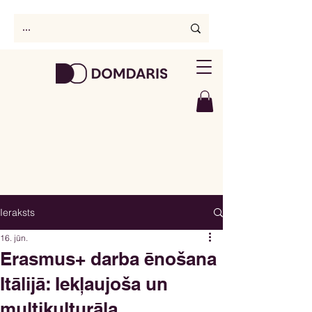
Ieraksts
16. jūn.
Erasmus+ darba ēnošana
Itālijā: Iekļaujoša un
multikulturāla