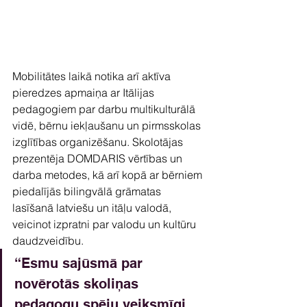
Mobilitātes laikā notika arī aktīva 
pieredzes apmaiņa ar Itālijas 
pedagogiem par darbu multikulturālā 
vidē, bērnu iekļaušanu un pirmsskolas 
izglītības organizēšanu. Skolotājas 
prezentēja DOMDARIS vērtības un 
darba metodes, kā arī kopā ar bērniem 
piedalījās bilingvālā grāmatas 
lasīšanā latviešu un itāļu valodā, 
veicinot izpratni par valodu un kultūru 
daudzveidību.
“Esmu sajūsmā par 
novērotās skoliņas 
pedagogu spēju veiksmīgi 