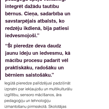
integrēt dažādu tautību 
bērnus. Cieņa, sadarbība un 
savstarpējais atbalsts, ko 
redzēju ikdienā, bija patiesi 
iedvesmojoši.”
“Šī pieredze deva daudz 
jaunu ideju un iedvesmu, kā 
mācību procesu padarīt vēl 
praktiskāku, radošāku un 
bērniem saistošāku.”
Iegūtā pieredze palīdzējusi padziļināt 
izpratni par iekļaujošu un multikulturālu 
izglītību, sensoro mācīšanos, āra 
pedagoģiju un tehnoloģiju 
izmantošanu pirmsskolā. Skolotājas 