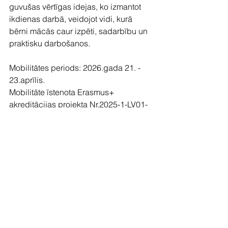
guvušas vērtīgas idejas, ko izmantot 
ikdienas darbā, veidojot vidi, kurā 
bērni mācās caur izpēti, sadarbību un 
praktisku darbošanos.
Mobilitātes periods: 2026.gada 21. - 
23.aprīlis.
Mobilitāte īstenota Erasmus+ 
akreditācijas projekta Nr.2025-1-LV01-
KA121-SCH-000341010
Skatīt visu
Jaunākie ieraksti