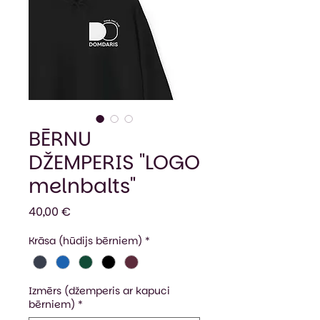
BĒRNU
DŽEMPERIS "LOGO
melnbalts"
Cena
40,00 €
Krāsa (hūdijs bērniem)
*
Izmērs (džemperis ar kapuci
bērniem)
*