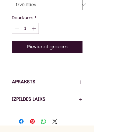
Daudzums
*
Pievienot grozam
APRAKSTS
Sportiska stila bērnu džemperis
IZPILDES LAIKS
ar kapuci un priekškabatu.
Dubultbieza un savelkama
Pasūtījuma izpildes laiks ir 5-
kapuce ar biezām,
7 darba dienas*, piegāde ir 1-3
nostiprinātām aukliņām.
darba dienas (Omniva).
Pagarināts piegriezums.
*Izpildes laiks var būt ilgāks līdz 21
Džemperis ir no mīksta trīs