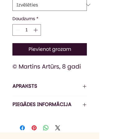
Daudzums
*
Pievienot grozam
© Martins Artūrs, 8 gadi
APRAKSTS
Attēlam ir ilustratīva nozīme.
PIEGĀDES INFORMĀCIJA
Sportiska stila bērnu džemperis
ar kapuci un priekškabatu.
Pasūtījuma izpildes laiks ir 5-7
Dubultbieza un savelkama
darba dienas*, piegāde ir 1-3
kapuce ar biezām,
darba dienas (Omniva).
nostiprinātām aukliņām.
*Izpildes laiks var būt ilgāks līdz 21
Pagarināts piegriezums.