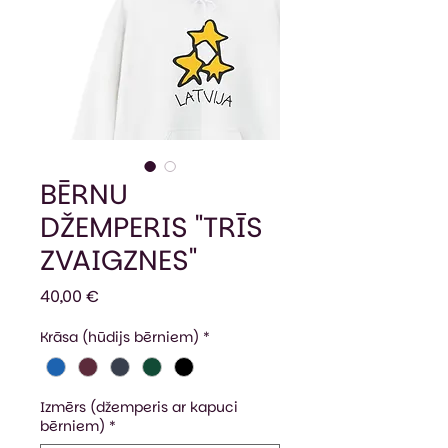
BĒRNU
DŽEMPERIS "TRĪS
ZVAIGZNES"
Cena
40,00 €
Krāsa (hūdijs bērniem)
*
Izmērs (džemperis ar kapuci
bērniem)
*