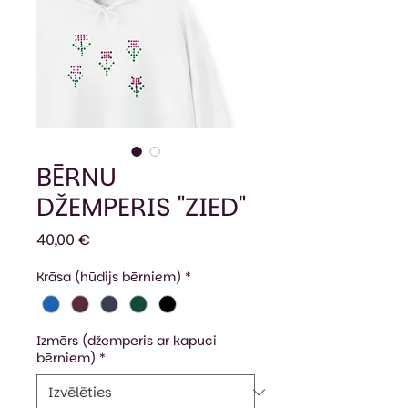
BĒRNU
DŽEMPERIS "ZIED"
Cena
40,00 €
Krāsa (hūdijs bērniem)
*
Izmērs (džemperis ar kapuci
bērniem)
*