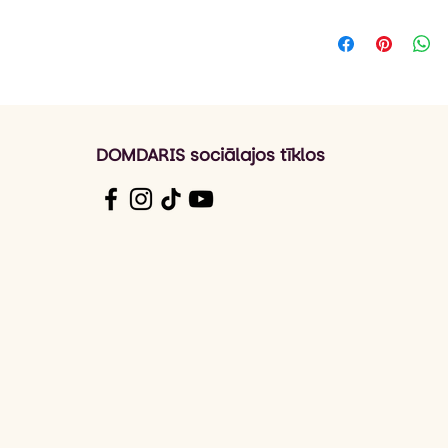
kakla izgriezums
Pasūtījuma izpildes
elastīga apkakle
piegāde ir 1-3 dar
un apakšmala noš
*Izpildes laiks var 
etiķetes.
nepieciešams gaidī
Audums: 100% ko
Auduma blīvums
*Grey melange 
viskoze.
DOMDARIS sociālajos tīklos
Izmēri: 96/104c
118/128cm (8 ga
142/152cm (12 g