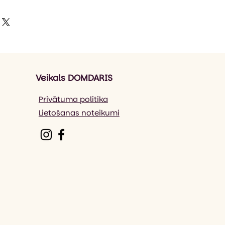
. Pastiprināta kakla lenta,
 laiks ir 5-7 darba dienas*,
, bez sānu vīlēm, piedurkņu gali
ba dienas (Omniva).
ūti ar dubulto vīli. Bez
būt ilgāks līdz 21 darba dienai, ja
t preci no noliktavas.
kvilna.
: 150g/m2.
audums 85% kokvilna, 25%
Veikals DOMDARIS
m (4gadi) 106/116cm (6 gadi)
di) 130/140cm (10 gadi)
Privātuma politika
adi)
Lietošanas noteikumi