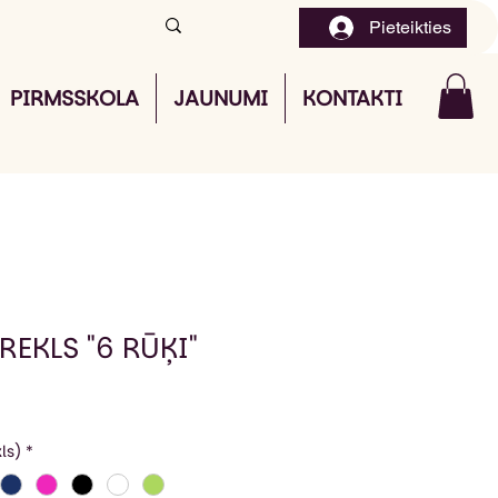
Pieteikties
PIRMSSKOLA
JAUNUMI
KONTAKTI
REKLS "6 RŪĶI"
ls)
*