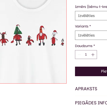
Izmērs (bērnu t-kre
Izvēlēties
Variants
*
Izvēlēties
Daudzums
*
Pi
APRAKSTS
Attēlam ir ilustr
PIEGĀDES IN
Pieguļoša piegr