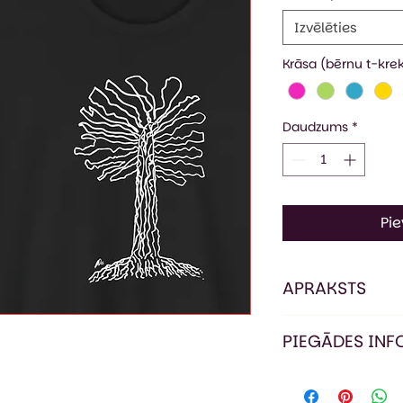
Izvēlēties
Krāsa (bērnu t-krek
Daudzums
*
Pi
APRAKSTS
Pieguļoša piegr
PIEGĀDES IN
kakla izgriezums
elastīga apkakle
Pasūtījuma izpildes
un apakšmala noš
piegāde ir 1-3 dar
etiķetes.