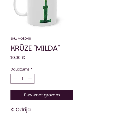
SKU: MO8040
KRŪZE "MILDA"
Cena
10,00 €
Daudzums
*
Pievienot grozam
© Odrija