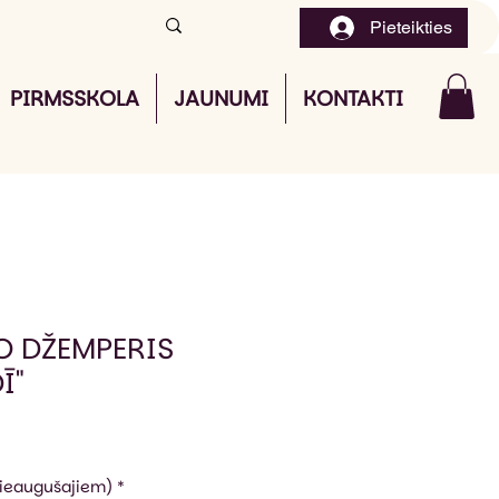
Pieteikties
PIRMSSKOLA
JAUNUMI
KONTAKTI
O DŽEMPERIS
Ī"
pieaugušajiem)
*