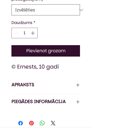
Daudzums
*
Pievienot grozam
© Ernests, 10 gadi
APRAKSTS
Klasiska stila džemperis no
PIEGĀDES INFORMĀCIJA
mīksta trīs slāņos veidota
polikokvilnas materiāla.
Pasūtījuma izpildes laiks ir 5-
Iekšpusē 50% poliesters, 50%
7 darba dienas*, piegāde ir 1-3
kokvilna - siltumam un
darba dienas (Omniva).
komfortam, vidusslānis ir no