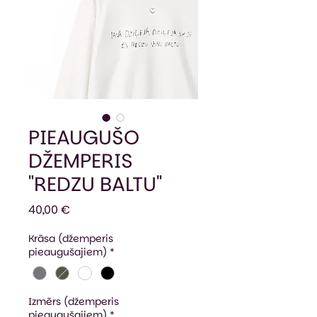
PIEAUGUŠO
DŽEMPERIS
"REDZU BALTU"
Cena
40,00 €
Krāsa (džemperis
pieaugušajiem)
*
Izmērs (džemperis
pieaugušajiem)
*