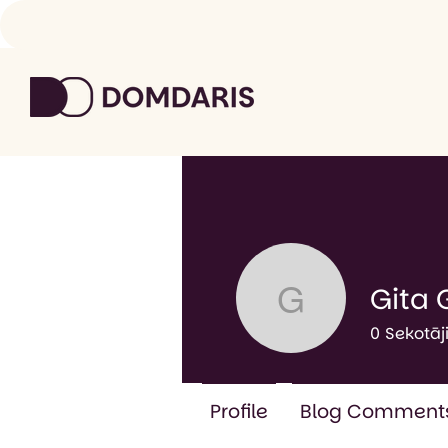
Gita 
Gita Grin
0
Sekotāj
Profile
Blog Comment