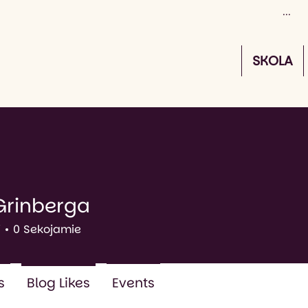
SKOLA
Grinberga
berga
i
0
Sekojamie
s
Blog Likes
Events