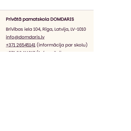
Privātā pamatskola DOMDARIS
Brīvības iela 104, Rīga, Latvija, LV-1010
info@domdaris.lv
+371 26545141
(informācija par skolu)
+371 26411017
(Informācija par
uzņemšanu)
+371 20003410
(informācija par
internetveikalu)
DOMDARIS sociālajos tīklos