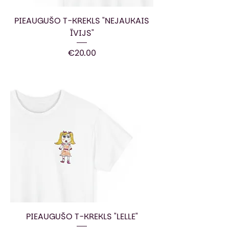
PIEAUGUŠO T-KREKLS "NEJAUKAIS
ĪVIJS"
Price
€20.00
PIEAUGUŠO T-KREKLS "LELLE"