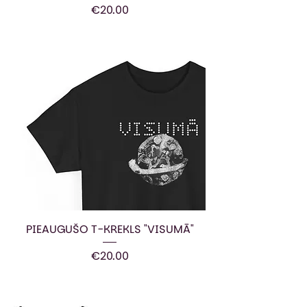
Price
€20.00
PIEAUGUŠO T-KREKLS "VISUMĀ"
Price
€20.00