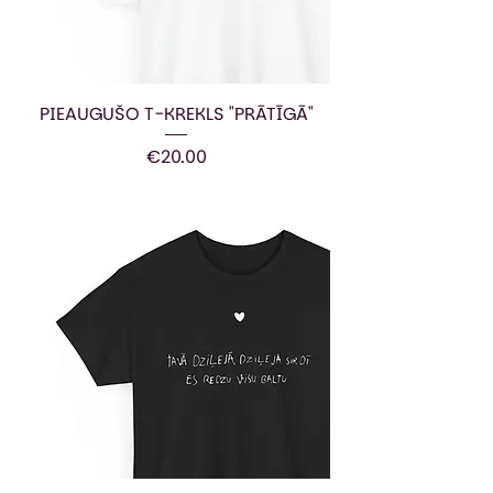
PIEAUGUŠO T-KREKLS "PRĀTĪGĀ"
Price
€20.00