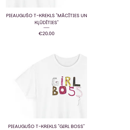
PIEAUGUŠO T-KREKLS "MĀCĪTIES UN
KĻŪDĪTIES"
Price
€20.00
PIEAUGUŠO T-KREKLS "GIRL BOSS"