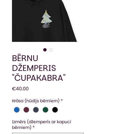
BĒRNU
DŽEMPERIS
"ČUPAKABRA"
Price
€40.00
Krāsa (hūdijs bērniem)
*
Izmērs (džemperis ar kapuci
bērniem)
*