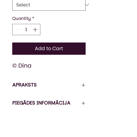
Quantity
*
Add to Cart
© Dina
APRAKSTS
Attēlam ir ilustratīva nozīme.
PIEGĀDES INFORMĀCIJA
Sportiska stila bērnu džemperis
ar kapuci un priekškabatu.
Pasūtījuma izpildes laiks ir 5-7
Dubultbieza un savelkama
darba dienas*, piegāde ir 1-3
kapuce ar biezām,
darba dienas (Omniva).
nostiprinātām aukliņām.
*Izpildes laiks var būt ilgāks līdz 21
Pagarināts piegriezums.