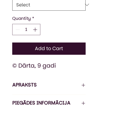
Quantity
*
Add to Cart
© Dārta, 9 gadi
APRAKSTS
Sportiska stila bērnu džemperis
PIEGĀDES INFORMĀCIJA
ar kapuci un priekškabatu.
Dubultbieza un savelkama
Pasūtījuma izpildes laiks ir 5-7
kapuce ar biezām,
darba dienas*, piegāde ir 1-3
nostiprinātām aukliņām.
darba dienas (Omniva).
Pagarināts piegriezums.
*Izpildes laiks var būt ilgāks līdz 21
Džemperis ir no mīksta trīs