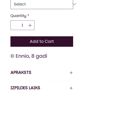
Quantity
*
Add to Cart
© Ennio, 8 gadi
APRAKSTS
Sportiska stila bērnu džemperis
IZPILDES LAIKS
ar kapuci un priekškabatu.
Dubultbieza un savelkama
Pasūtījuma izpildes laiks ir 5-
kapuce ar biezām,
7 darba dienas*, piegāde ir 1-3
nostiprinātām aukliņām.
darba dienas (Omniva).
Pagarināts piegriezums.
*Izpildes laiks var būt ilgāks līdz 21
Džemperis ir no mīksta trīs