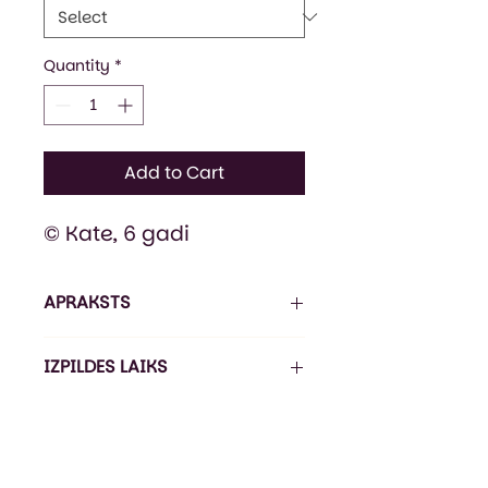
Quantity
*
Add to Cart
© Kate, 6 gadi
APRAKSTS
Sportiska stila bērnu džemperis
IZPILDES LAIKS
ar kapuci un priekškabatu.
Dubultbieza un savelkama
Pasūtījuma izpildes laiks ir 5-
kapuce ar biezām,
7 darba dienas*, piegāde ir 1-3
nostiprinātām aukliņām.
darba dienas (Omniva).
Pagarināts piegriezums.
*Izpildes laiks var būt ilgāks līdz 21
Džemperis ir no mīksta trīs