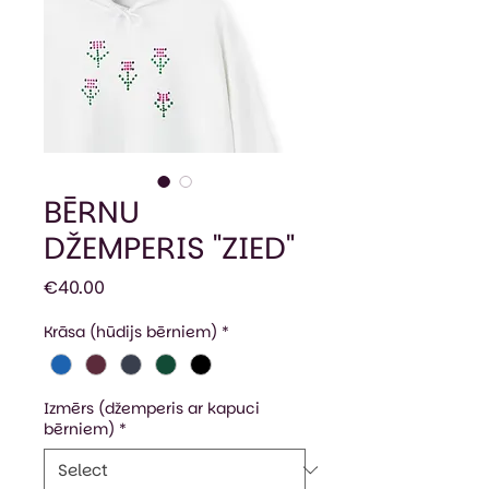
BĒRNU
DŽEMPERIS "ZIED"
Price
€40.00
Krāsa (hūdijs bērniem)
*
Izmērs (džemperis ar kapuci
bērniem)
*