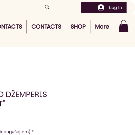
Log In
NTACTS
CONTACTS
SHOP
More
O DŽEMPERIS
T"
pieaugušajiem)
*