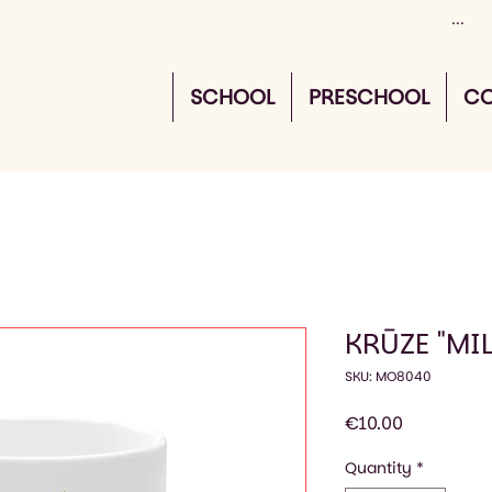
SCHOOL
PRESCHOOL
CO
KRŪZE "MI
SKU: MO8040
Price
€10.00
Quantity
*