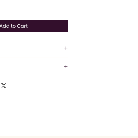
Add to Cart
atīva nozīme.
cm
 laiks ir 5-7 darba dienas*,
m
ba dienas (Omniva).
mika
būt ilgāks līdz 21 darba dienai, ja
t preci no noliktavas.