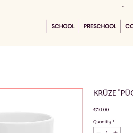
SCHOOL
PRESCHOOL
CO
KRŪZE "PŪ
Price
€10.00
Quantity
*