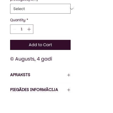
Quantity
*
Add to Cart
© Augusts, 4 gadi
APRAKSTS
Attēlam ir ilustratīva nozīme.
PIEGĀDES INFORMĀCIJA
Klasiska stila džemperis no
mīksta trīs slāņos veidota
Pasūtījuma izpildes laiks ir 5-7
polikokvilnas materiāla.
darba dienas*, piegāde ir 1-3
Iekšpusē 50% poliesters, 50%
darba dienas (Omniva).
kokvilna - siltumam un