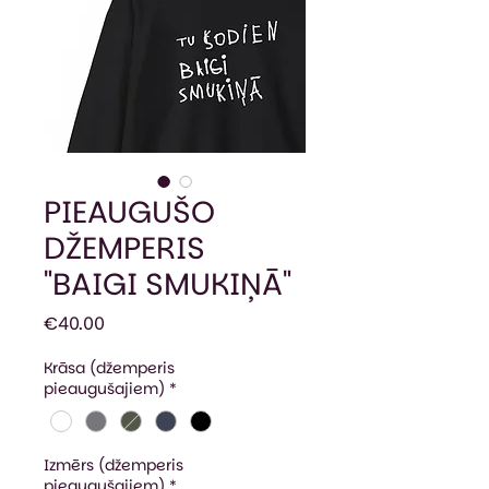
PIEAUGUŠO
DŽEMPERIS
"BAIGI SMUKIŅĀ"
Price
€40.00
Krāsa (džemperis
pieaugušajiem)
*
Izmērs (džemperis
pieaugušajiem)
*