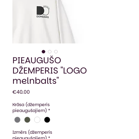
PIEAUGUŠO
DŽEMPERIS "LOGO
melnbalts"
Price
€40.00
Krāsa (džemperis
pieaugušajiem)
*
Izmērs (džemperis
pieaugušajiem)
*