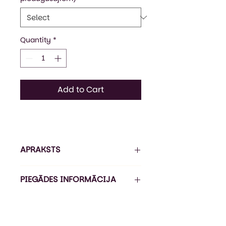
Quantity
*
Add to Cart
APRAKSTS
Klasiska stila džemperis no
PIEGĀDES INFORMĀCIJA
mīksta trīs slāņos veidota
polikokvilnas materiāla.
Pasūtījuma izpildes laiks ir 5-
Iekšpusē 50% poliesters, 50%
7 darba dienas*, piegāde ir 1-3
kokvilna - siltumam un
darba dienas (Omniva).
komfortam, vidusslānis ir no