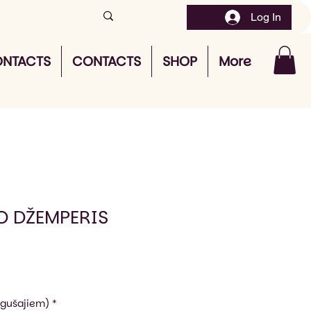
Log In
NTACTS
CONTACTS
SHOP
More
O DŽEMPERIS
ugušajiem)
*