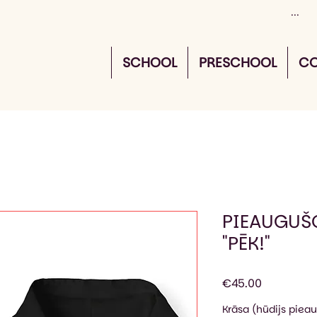
SCHOOL
PRESCHOOL
CO
PIEAUGUŠ
"PĒK!"
Price
€45.00
Krāsa (hūdijs piea