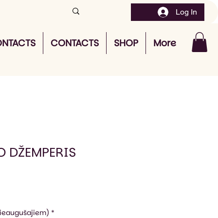
Log In
NTACTS
CONTACTS
SHOP
More
O DŽEMPERIS
pieaugušajiem)
*