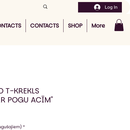
Log In
NTACTS
CONTACTS
SHOP
More
O T-KREKLS
AR POGU ACĪM"
augušajiem)
*