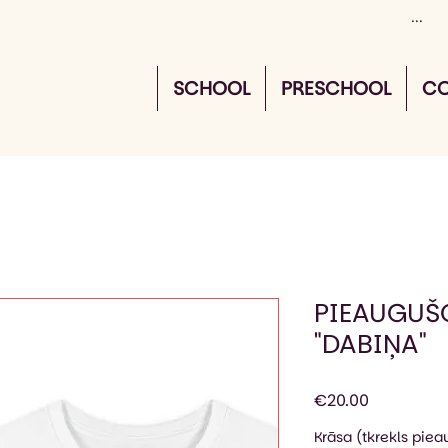
SCHOOL
PRESCHOOL
CO
PIEAUGUŠ
"DABIŅA"
Price
€20.00
Krāsa (tkrekls pie