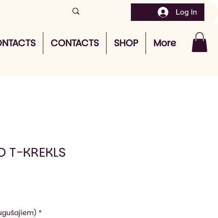
Log In
NTACTS
CONTACTS
SHOP
More
O T-KREKLS
augušajiem)
*