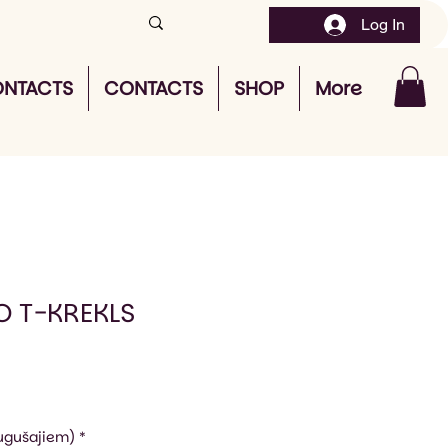
Log In
NTACTS
CONTACTS
SHOP
More
O T-KREKLS
augušajiem)
*