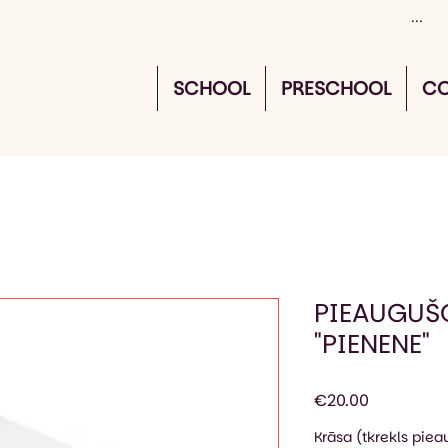
SCHOOL
PRESCHOOL
CO
PIEAUGUŠ
"PIENENE"
Price
€20.00
Krāsa (tkrekls pie